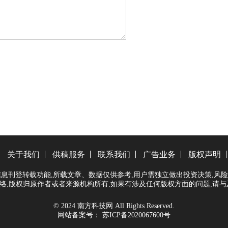
关于我们
供稿服务
联系我们
广告业务
版权声明
息刊登转载功能,所载文章、数据仅供参考,用户需独立做出投资决策,风险自
络,版权归原作者或者来源机构所有,如果有涉及任何版权方面的问题,请与
© 2024 南方科技网 All Rights Reserved.
网站备案号：
苏ICP备2020067600号